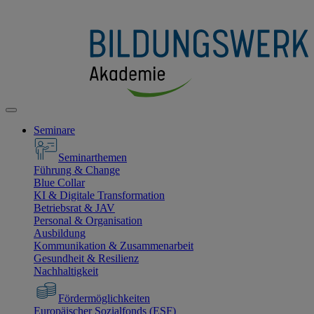
Seminare
Seminarthemen
Führung & Change
Blue Collar
KI & Digitale Transformation
Betriebsrat & JAV
Personal & Organisation
Ausbildung
Kommunikation & Zusammenarbeit
Gesundheit & Resilienz
Nachhaltigkeit
Fördermöglichkeiten
Europäischer Sozialfonds (ESF)