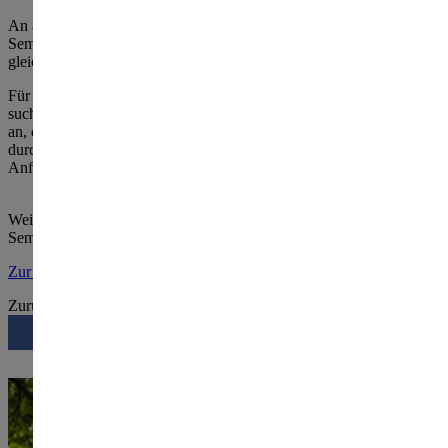
An allen Standorten werden Weiterbildungen, Qualifizierungen und
Seminare u.a. zu Führung, HR oder zur Betriebsratsarbeit nach den
gleichen Standards durchgeführt.
Für Organisationen, die maßgeschneiderte Unternehmenslösungen
suchen, bietet das Bildungswerk individuelle
Inhouse-Lösungen
an, die an einem der Standorte oder direkt im Unternehmen
durchgeführt und gezielt an die unternehmensspezifischen
Anforderungen und Bedürfnisse angepasst werden.
Weitere Informationen zu den Weiterbildungsstandorten und zum
Seminarangebot finden Sie online auf unserer Website.
Zur Standortübersicht
Zum Buchungsportal
Zurück