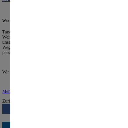
Was müssen Sie für eine Förderung tun?
Tatsächlich fast nichts: Treten Sie bei Interesse für eine
Weiterbildung einfach mit uns in
Kontakt
. Wir beraten Sie gerne zu
unseren Weiterbildungsangeboten und unterstützen Sie auf dem
Weg zu Ihrer ESF-Förderung beim Antragsprozess - damit Sie ihr
passendes Seminar ohne großen Aufwand finden!
Wir freuen uns auf Sie!
Mehr über die ESF-Förderung erfahren
Zurück